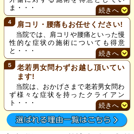
ま
・・・
続き
へ
４
肩コリ・腰痛もお任せください!
当院では、肩コリや腰痛といった慢
性的な症状の施術についても得意
と
・・・
続き
へ
５
老若男女問わずお越し頂いてい
ます!
当院は、おかげさまで老若男女問わ
ず様々な症状を持ったクライアン
ト
・・・
続き
へ